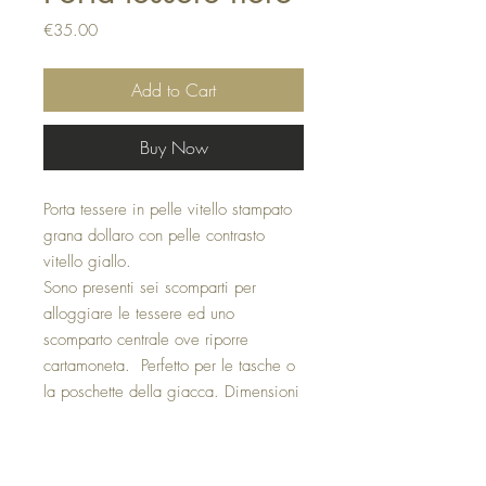
Price
€35.00
Add to Cart
Buy Now
Porta tessere in pelle vitello stampato
grana dollaro con pelle contrasto
vitello giallo.
Sono presenti sei scomparti per
alloggiare le tessere ed uno
scomparto centrale ove riporre
cartamoneta. Perfetto per le tasche o
la poschette della giacca. Dimensioni
cm 10x8,5
Made in italy