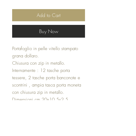
Add to Cart
Buy Now
Portafoglio in pelle vitello stampato
grana dollaro.
Chiusura con zip in metallo.
Internamente : 12 tasche porta
tessere, 2 tasche porta banconote e
scontrini , ampia tasca porta moneta
con chiusura zip in metallo.
Dimensioni cm 20x10,5x2,5
Made in italy